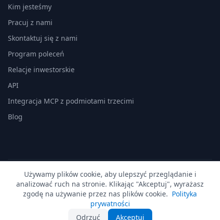
Kim jesteśmy
Pracuj z nami
Skontaktuj się z nami
Program poleceń
Relacje inwestorskie
API
Integracja MCP z podmiotami trzecimi
Blog
Używamy plików cookie, aby ulepszyć przeglądanie i
© 2026 MyDocSafe. Wszelkie prawa zastrzeżone. |
Mapa
analizować ruch na stronie. Klikając "Akceptuj", wyrażasz
witryny
| build dev
zgodę na używanie przez nas plików cookie.
Polityka
🇬🇧
UK
🇺🇸
US
🇵🇱
PL
🇺🇦
UA
🇪🇸
ES
🇩🇪
DE
🇫🇷
FR
🇳🇱
NL
🇵🇹
PT
🇮🇹
IT
prywatności
Odrzuć
Akceptuj