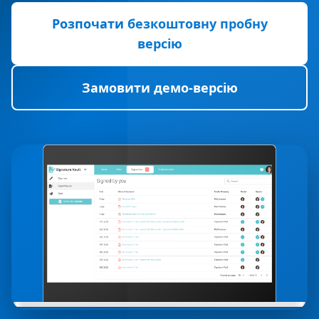
Розпочати безкоштовну пробну
версію
Замовити демо-версію