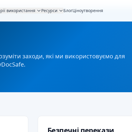
рії використання
Ресурси
Блог
Ціноутворення
озуміти заходи, які ми використовуємо для
yDocSafe.
Безпечні перекази