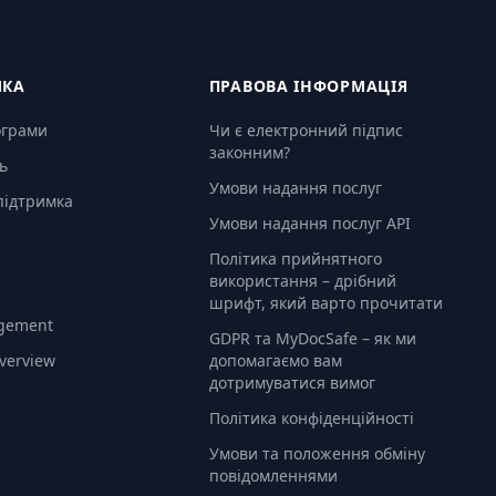
МКА
ПРАВОВА ІНФОРМАЦІЯ
ограми
Чи є електронний підпис
законним?
ь
Умови надання послуг
підтримка
Умови надання послуг API
Політика прийнятного
використання – дрібний
шрифт, який варто прочитати
gement
GDPR та MyDocSafe – як ми
Overview
допомагаємо вам
дотримуватися вимог
Політика конфіденційності
Умови та положення обміну
повідомленнями