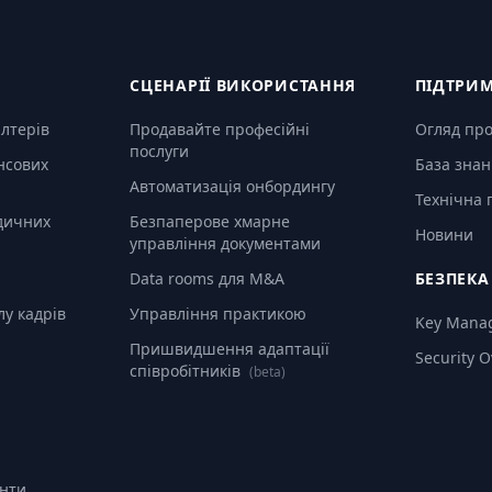
СЦЕНАРІЇ ВИКОРИСТАННЯ
ПІДТРИ
алтерів
Продавайте професійні
Огляд пр
послуги
нсових
База знан
Автоматизація онбордингу
Технічна 
дичних
Безпаперове хмарне
Новини
управління документами
Data rooms для M&A
БЕЗПЕКА
лу кадрів
Управління практикою
Key Mana
Пришвидшення адаптації
Security 
співробітників
(beta)
анти