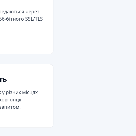
ередаються через
6-бітного SSL/TLS
ть
у різних місцях
кові опції
 запитом.