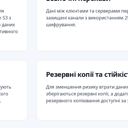
ля
Дані між клієнтами та серверами п
 S3 з
захищені канали з використанням 25
 даних
шифрування.
ативного
Резервні копії та стійкіс
жують
Для зменшення ризику втрати даних 
кого
зберігаються резервні копії, а додат
,
резервного копіювання доступні за