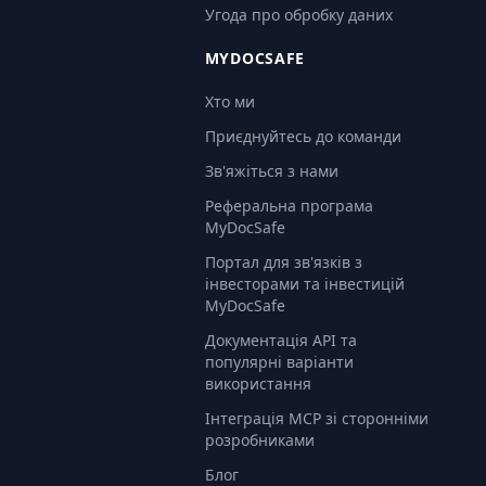
Угода про обробку даних
MYDOCSAFE
Хто ми
Приєднуйтесь до команди
Зв'яжіться з нами
Реферальна програма
MyDocSafe
Портал для зв'язків з
інвесторами та інвестицій
MyDocSafe
Документація API та
популярні варіанти
використання
Інтеграція MCP зі сторонніми
розробниками
Блог