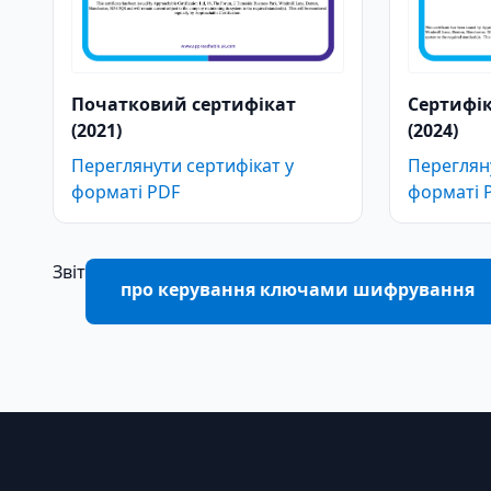
Початковий сертифікат
Сертифік
(2021)
(2024)
Переглянути сертифікат у
Перегляну
форматі PDF
форматі 
Звіт
про керування ключами шифрування