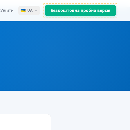
Увійти
🇺🇦
Безкоштовна пробна версія
UA