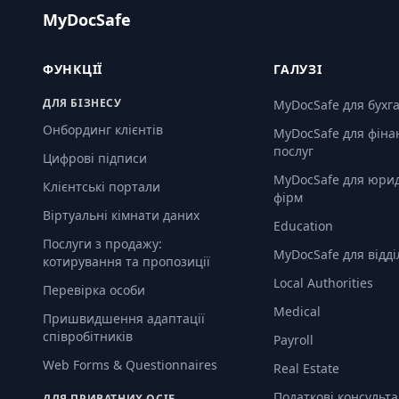
MyDocSafe
ФУНКЦІЇ
ГАЛУЗІ
ДЛЯ БІЗНЕСУ
MyDocSafe для бухг
Онбординг клієнтів
MyDocSafe для фіна
послуг
Цифрові підписи
MyDocSafe для юри
Клієнтські портали
фірм
Віртуальні кімнати даних
Education
Послуги з продажу:
MyDocSafe для відді
котирування та пропозиції
Local Authorities
Перевірка особи
Medical
Пришвидшення адаптації
співробітників
Payroll
Web Forms & Questionnaires
Real Estate
Податкові консульт
ДЛЯ ПРИВАТНИХ ОСІБ