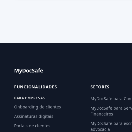
MyDocSafe
FUNCIONALIDADES
SETORES
PARA EMPRESAS
MyDocSafe para Con
Onboarding de clientes
MyDocSafe para Serv
Financeiros
Assinaturas digitais
MyDocSafe para escri
Portais de clientes
advocacia