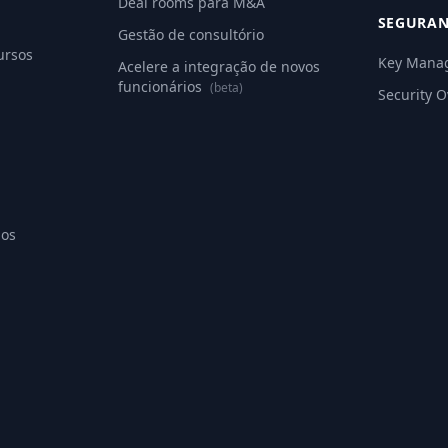
Deal rooms para M&A
SEGURA
Gestão de consultório
ursos
Key Mana
Acelere a integração de novos
funcionários
(beta)
Security 
ios