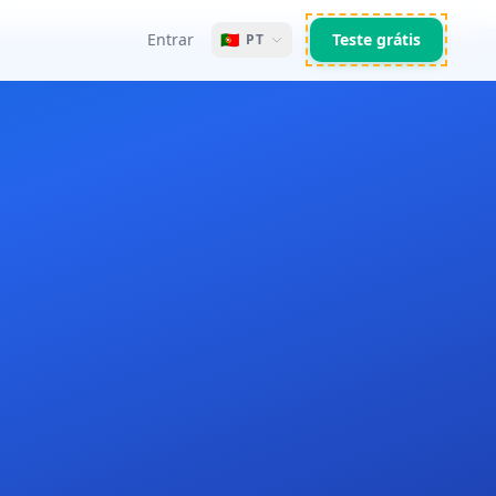
Entrar
🇵🇹
Teste grátis
PT