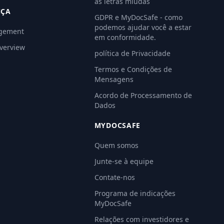
as letras miúdas
NÇA
GDPR e MyDocSafe - como
podemos ajudar você a estar
gement
em conformidade.
Overview
política de Privacidade
Termos e Condições de
Mensagens
Acordo de Processamento de
Dados
MYDOCSAFE
Quem somos
Junte-se à equipe
Contate-nos
Programa de indicações
MyDocSafe
Relações com investidores e