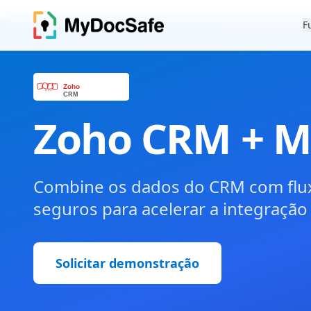
F
Zoho CRM + M
Combine os dados do CRM com flu
seguros para acelerar a integração 
Solicitar demonstração