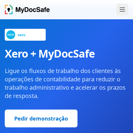
Xero + MyDocSafe
Ligue os fluxos de trabalho dos clientes às
operações de contabilidade para reduzir o
trabalho administrativo e acelerar os prazos
de resposta.
Pedir demonstração