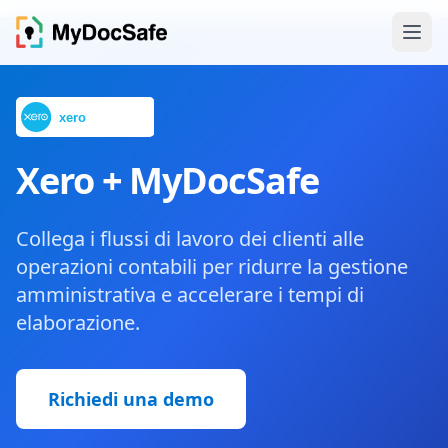
Xero + MyDocSafe
Collega i flussi di lavoro dei clienti alle
operazioni contabili per ridurre la gestione
amministrativa e accelerare i tempi di
elaborazione.
Richiedi una demo