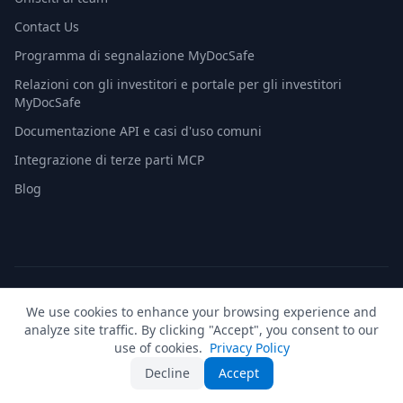
Contact Us
Programma di segnalazione MyDocSafe
Relazioni con gli investitori e portale per gli investitori
MyDocSafe
Documentazione API e casi d'uso comuni
Integrazione di terze parti MCP
Blog
© 2026 MyDocSafe. Tutti i diritti riservati. |
Mappa del sito
|
We use cookies to enhance your browsing experience and
build dev
analyze site traffic. By clicking "Accept", you consent to our
🇬🇧
UK
🇺🇸
US
🇵🇱
PL
🇺🇦
UA
🇪🇸
ES
🇩🇪
DE
🇫🇷
FR
🇳🇱
NL
🇵🇹
PT
🇮🇹
IT
use of cookies.
Privacy Policy
Decline
Accept