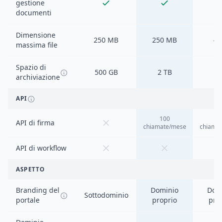
gestione
documenti
Dimensione
250 MB
250 MB
4 
massima file
Spazio di
500 GB
2 TB
5 
archiviazione
API
100
1
API di firma
chiamate/mese
chiama
API di workflow
ASPETTO
Branding del
Dominio
Dom
Sottodominio
portale
proprio
pro