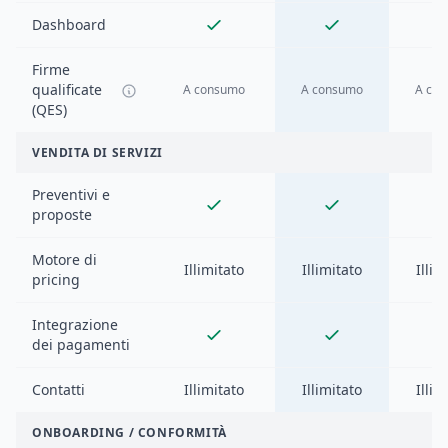
Dashboard
Firme
qualificate
A consumo
A consumo
A co
(QES)
VENDITA DI SERVIZI
Preventivi e
proposte
Motore di
Illimitato
Illimitato
Illim
pricing
Integrazione
dei pagamenti
Contatti
Illimitato
Illimitato
Illim
ONBOARDING / CONFORMITÀ