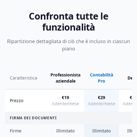
Confronta tutte le
funzionalità
Ripartizione dettagliata di ciò che è incluso in ciascun
piano
Professionista
Contabilità
Caratteristica
Deal
aziendale
Pro
€19
€29
€49
Prezzo
/utente/mese
/utente/mese
/utent
FIRMA DEI DOCUMENTI
Firme
Illimitato
Illimitato
Illim