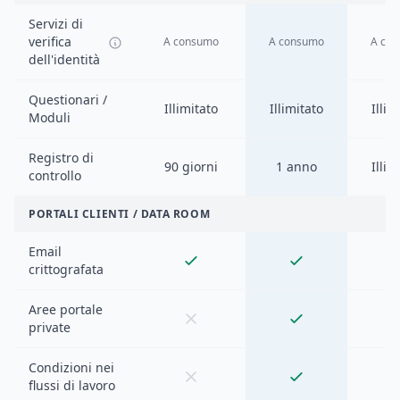
Servizi di
verifica
A consumo
A consumo
A co
dell'identità
Questionari /
Illimitato
Illimitato
Illim
Moduli
Registro di
90 giorni
1 anno
Illim
controllo
PORTALI CLIENTI / DATA ROOM
Email
crittografata
Aree portale
private
Condizioni nei
flussi di lavoro