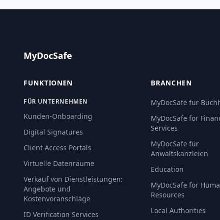
MyDocSafe
FUNKTIONEN
BRANCHEN
FÜR UNTERNEHMEN
MyDocSafe für Buchh
Kunden-Onboarding
MyDocSafe for Financ
Services
Digital Signatures
MyDocSafe für
Client Access Portals
Anwaltskanzleien
Virtuelle Datenräume
Education
Verkauf von Dienstleistungen:
MyDocSafe for Hum
Angebote und
Resources
Kostenvoranschläge
Local Authorities
ID Verification Services