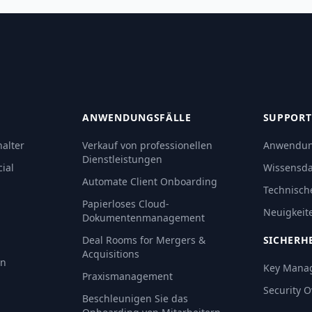
ANWENDUNGSFÄLLE
SUPPORT
alter
Verkauf von professionellen
Anwendun
Dienstleistungen
ial
Wissensd
Automate Client Onboarding
Technisch
Papierloses Cloud-
Neuigkeit
Dokumentenmanagement
Deal Rooms for Mergers &
SICHERH
Acquisitions
an
Key Mana
Praxismanagement
Security 
Beschleunigen Sie das