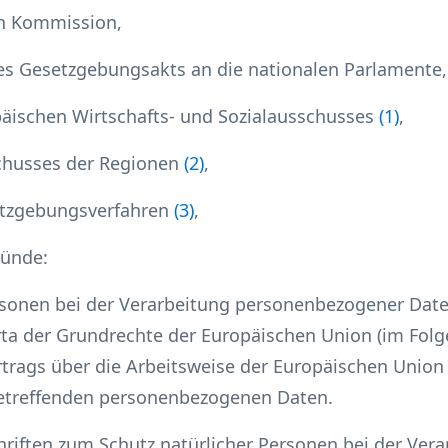
en Kommission,
es Gesetzgebungsakts an die nationalen Parlamente,
äischen Wirtschafts- und Sozialausschusses
(
1
)
,
chusses der Regionen
(
2
)
,
tzgebungsverfahren
(
3
)
,
ründe:
ersonen bei der Verarbeitung personenbezogener Dat
arta der Grundrechte der Europäischen Union (im Folg
ertrags über die Arbeitsweise der Europäischen Union
 betreffenden personenbezogenen Daten.
riften zum Schutz natürlicher Personen bei der Vera