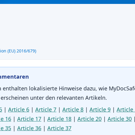
ion (EU) 2016/679)
ommentaren
 enthalten lokalisierte Hinweise dazu, wie MyDocSa
erscheinen unter den relevanten Artikeln.
5
|
Article 6
|
Article 7
|
Article 8
|
Article 9
|
Article
le 16
|
Article 17
|
Article 18
|
Article 20
|
Article 30
le 35
|
Article 36
|
Article 37