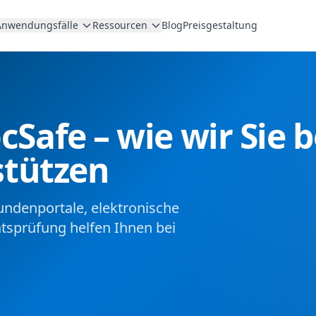
Anwendungsfälle
Ressourcen
Blog
Preisgestaltung
afe – wie wir Sie b
stützen
undenportale, elektronische
ätsprüfung helfen Ihnen bei