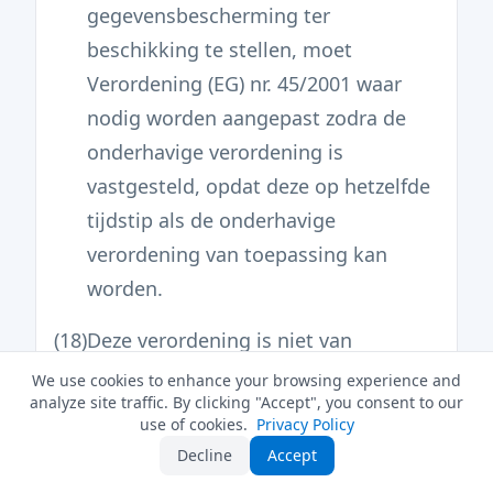
gegevensbescherming ter
beschikking te stellen, moet
Verordening (EG) nr. 45/2001 waar
nodig worden aangepast zodra de
onderhavige verordening is
vastgesteld, opdat deze op hetzelfde
tijdstip als de onderhavige
verordening van toepassing kan
worden.
(18)
Deze verordening is niet van
toepassing op de verwerking van
We use cookies to enhance your browsing experience and
analyze site traffic. By clicking "Accept", you consent to our
persoonsgegevens door een
use of cookies.
Privacy Policy
natuurlijke persoon in het kader van
Decline
Accept
een louter persoonlijke of