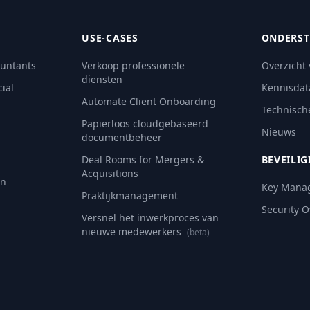
USE-CASES
ONDERST
ountants
Verkoop professionele
Overzicht
diensten
ial
Kennisdat
Automate Client Onboarding
Technisch
Papierloos cloudgebaseerd
Nieuws
documentbeheer
Deal Rooms for Mergers &
BEVEILIG
Acquisitions
an
Key Mana
Praktijkmanagement
Security 
Versnel het inwerkproces van
nieuwe medewerkers
(beta)