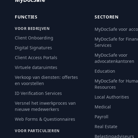
FUNCTIES
SECTOREN
VOOR BEDRIJVEN
MyDocSafe voor acc
Client Onboarding
MyDocSafe for Financ
Services
Digital Signatures
MyDocSafe voor
Client Access Portals
advocatenkantoren
Virtuele dataruimtes
Education
Verkoop van diensten: offertes
MyDocSafe for Hum
en voorstellen
Resources
ID Verification Services
Local Authorities
Versnel het inwerkproces van
Medical
nieuwe medewerkers
Payroll
Web Forms & Questionnaires
Real Estate
VOOR PARTICULIEREN
Belastingadviseurs