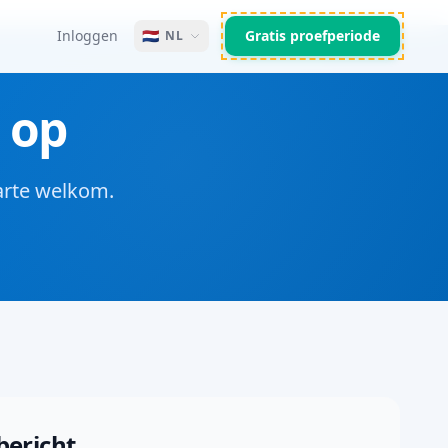
Inloggen
🇳🇱
Gratis proefperiode
NL
 op
arte welkom.
bericht