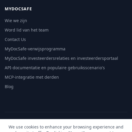
MYDOCSAFE
Wie we zijn
Word lid van het team
Contact Us
MyDocSafe-verwijsprogramma
MyDocSafe investeerdersrelaties en investeerdersportaal
API-documentatie en populaire gebruiksscenario's
MCP-integratie met derden
Blog
© 2026 MyDocSafe. Alle rechten voorbehouden. |
Sitemap
|
We use cookies to enhance your browsing experience and
build dev