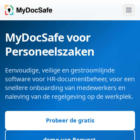
MyDocSafe voor
Personeelszaken
Eenvoudige, veilige en gestroomlijnde
software voor HR-documentbeheer, voor een
snellere onboarding van medewerkers en
naleving van de regelgeving op de werkplek.
Probeer de gratis
demo van Request.