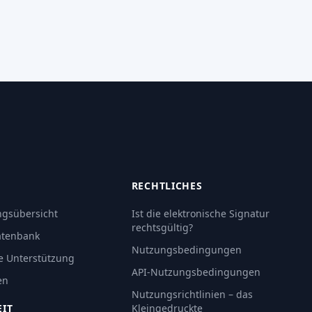
RECHTLICHES
gsübersicht
Ist die elektronische Signatur
rechtsgültig?
atenbank
Nutzungsbedingungen
e Unterstützung
API-Nutzungsbedingungen
en
Nutzungsrichtlinien – das
EIT
Kleingedruckte