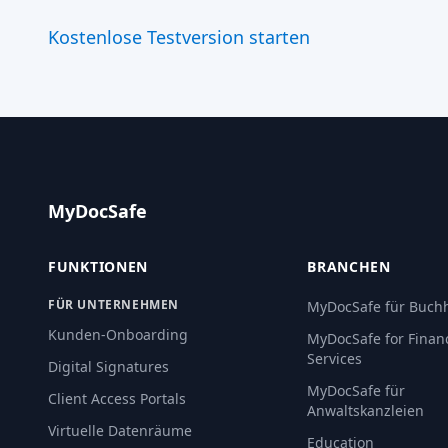
Kostenlose Testversion starten
MyDocSafe
FUNKTIONEN
BRANCHEN
FÜR UNTERNEHMEN
MyDocSafe für Buchh
Kunden-Onboarding
MyDocSafe for Financ
Services
Digital Signatures
MyDocSafe für
Client Access Portals
Anwaltskanzleien
Virtuelle Datenräume
Education