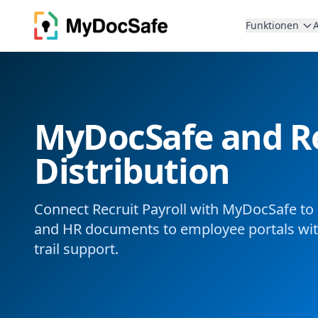
Funktionen
MyDocSafe and Rec
Distribution
Connect Recruit Payroll with MyDocSafe to s
and HR documents to employee portals with
trail support.