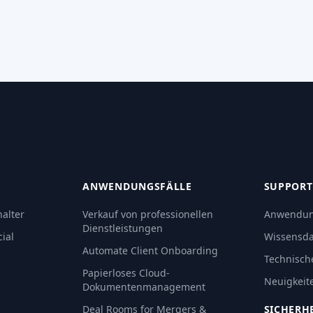
ANWENDUNGSFÄLLE
SUPPORT
alter
Verkauf von professionellen
Anwendun
Dienstleistungen
ial
Wissensd
Automate Client Onboarding
Technisch
Papierloses Cloud-
Neuigkeit
Dokumentenmanagement
Deal Rooms for Mergers &
SICHERH