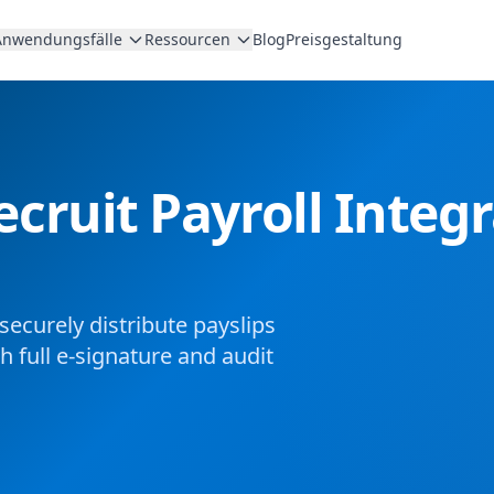
Anwendungsfälle
Ressourcen
Blog
Preisgestaltung
ruit Payroll Integr
ecurely distribute payslips
 full e-signature and audit