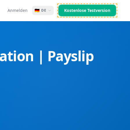
Anmelden
🇩🇪
Kostenlose Testversion
DE
ation | Payslip