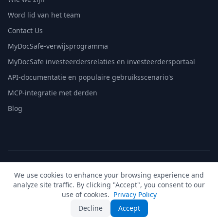
Word lid van het team
Contact Us
MyDocSafe-verwijsprogramma
MyDocSafe investeerdersrelaties en investeerdersportaal
API-documentatie en populaire gebruiksscenario's
MCP-integratie met derden
Blog
© 2026 MyDocSafe. Alle rechten voorbehouden. |
Sitemap
|
We use cookies to enhance your browsing experience and
build dev
analyze site traffic. By clicking "Accept", you consent to our
🇬🇧
UK
🇺🇸
US
🇵🇱
PL
🇺🇦
UA
🇪🇸
ES
🇩🇪
DE
🇫🇷
FR
🇳🇱
NL
🇵🇹
PT
🇮🇹
IT
use of cookies.
Privacy Policy
Decline
Accept