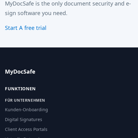
MyDocSafe is the only document security and e-
sign software you need.
Start A free trial
MyDocSafe
FUNKTIONEN
FÜR UNTERNEHMEN
Kunden-Onboarding
Digital Signatures
Client Access Portals