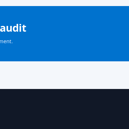
'audit
ment.