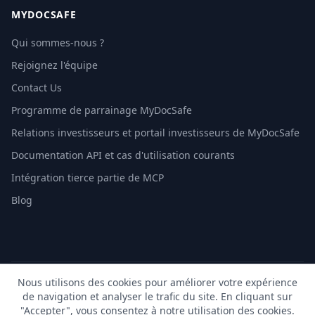
MYDOCSAFE
Qui sommes-nous ?
Rejoignez l'équipe
Contact Us
Programme de parrainage MyDocSafe
Relations investisseurs et portail investisseurs de MyDocSafe
Documentation API et cas d'utilisation courants
Intégration tierce partie de MCP
Blog
Nous utilisons des cookies pour améliorer votre expérience
© 2026 MyDocSafe. Tous droits réservés. |
Plan du site
|
de navigation et analyser le trafic du site. En cliquant sur
build dev
"Accepter", vous consentez à notre utilisation des cookies.