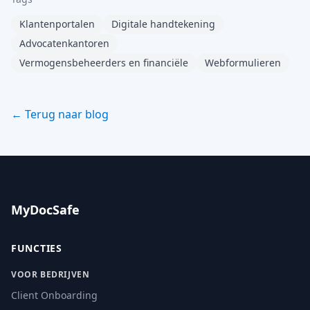
Klantenportalen
Digitale handtekening
Advocatenkantoren
Vermogensbeheerders en financiële
Webformulieren
← Terug naar blog
MyDocSafe
FUNCTIES
VOOR BEDRIJVEN
Client Onboarding