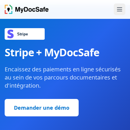
Stripe + MyDocSafe
Encaissez des paiements en ligne sécurisés
au sein de vos parcours documentaires et
d'intégration.
Demander une démo