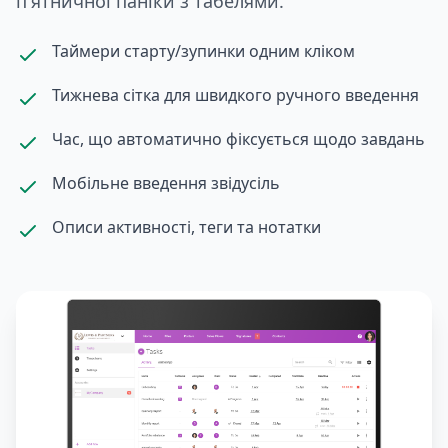
п'ятничної паніки з табелями.
Таймери старту/зупинки одним кліком
Тижнева сітка для швидкого ручного введення
Час, що автоматично фіксується щодо завдань
Мобільне введення звідусіль
Описи активності, теги та нотатки