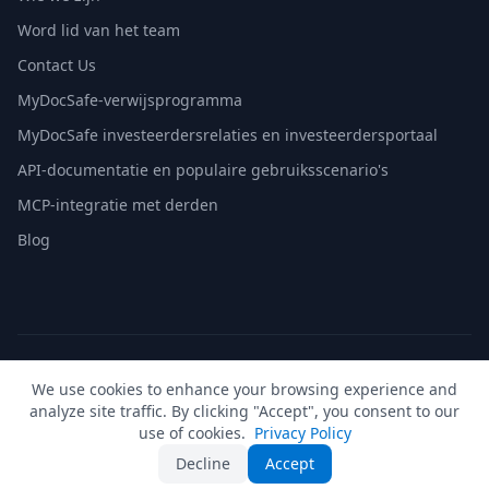
Word lid van het team
Contact Us
MyDocSafe-verwijsprogramma
MyDocSafe investeerdersrelaties en investeerdersportaal
API-documentatie en populaire gebruiksscenario's
MCP-integratie met derden
Blog
© 2026 MyDocSafe. Alle rechten voorbehouden. |
Sitemap
|
We use cookies to enhance your browsing experience and
build dev
analyze site traffic. By clicking "Accept", you consent to our
🇬🇧
UK
🇺🇸
US
🇵🇱
PL
🇺🇦
UA
🇪🇸
ES
🇩🇪
DE
🇫🇷
FR
🇳🇱
NL
🇵🇹
PT
🇮🇹
IT
use of cookies.
Privacy Policy
Decline
Accept